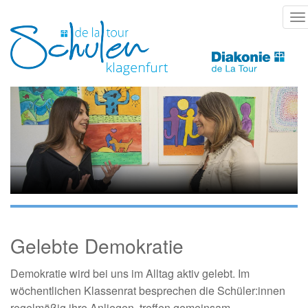
Direkt
T
zum
na
Inhalt
Gelebte Demokratie
Demokratie wird bei uns im Alltag aktiv gelebt. Im
wöchentlichen Klassenrat besprechen die Schüler:innen
regelmäßig ihre Anliegen, treffen gemeinsam