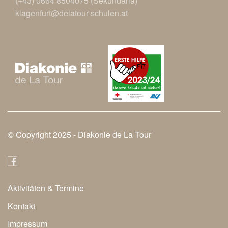
(+43) 0664 8504075 (Sekundaria)
klagenfurt@delatour-schulen.at
© Copyright 2025 -
Diakonie de La Tour
Aktivitäten & Termine
Secondary
Kontakt
Navigation
Impressum