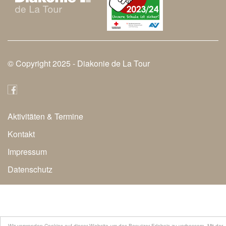
© Copyright 2025 -
Diakonie de La Tour
Aktivitäten & Termine
Secondary
Kontakt
Navigation
Impressum
Datenschutz
Wir verwenden Cookies auf dieser Website um das Benutzer-Erlebnis zu verbessern. Mit der