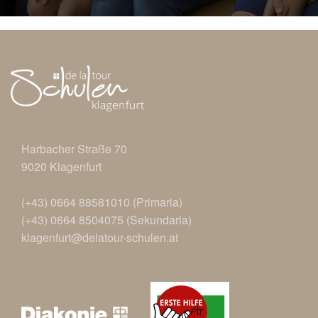
Harbacher Straße 70
9020 Klagenfurt
(+43)
0664 88581010 (Primaria)
(+43) 0664 8504075 (Sekundaria)
klagenfurt@delatour-schulen.at